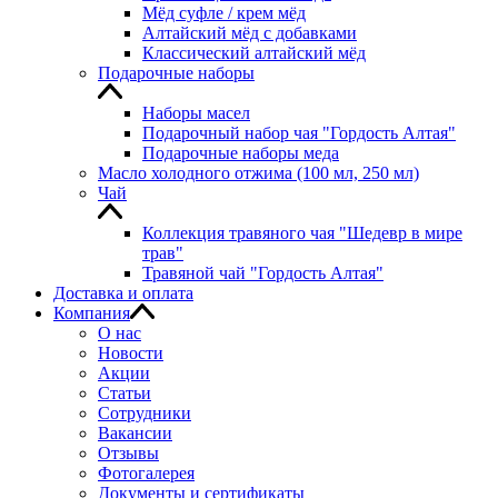
Мёд суфле / крем мёд
Алтайский мёд с добавками
Классический алтайский мёд
Подарочные наборы
Наборы масел
Подарочный набор чая "Гордость Алтая"
Подарочные наборы меда
Масло холодного отжима (100 мл, 250 мл)
Чай
Коллекция травяного чая "Шедевр в мире
трав"
Травяной чай "Гордость Алтая"
Доставка и оплата
Компания
О нас
Новости
Акции
Статьи
Сотрудники
Вакансии
Отзывы
Фотогалерея
Документы и сертификаты