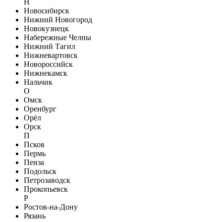
Н
Новосибирск
Нижний Новогород
Новокузнецк
Набережные Челны
Нижний Тагил
Нижневартовск
Новороссийск
Нижнекамск
Нальчик
О
Омск
Оренбург
Орёл
Орск
П
Псков
Пермь
Пенза
Подольск
Петрозаводск
Прокопьевск
Р
Ростов-на-Дону
Рязань