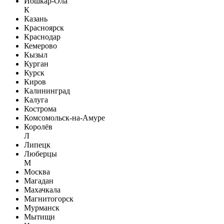
Йошкар-Ола
К
Казань
Красноярск
Краснодар
Кемерово
Кызыл
Курган
Курск
Киров
Калининград
Калуга
Кострома
Комсомольск-на-Амуре
Королёв
Л
Липецк
Люберцы
М
Москва
Магадан
Махачкала
Магнитогорск
Мурманск
Мытищи