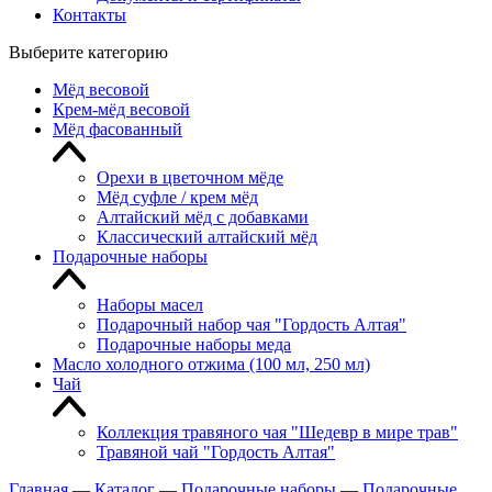
Контакты
Выберите категорию
Мёд весовой
Крем-мёд весовой
Мёд фасованный
Орехи в цветочном мёде
Мёд суфле / крем мёд
Алтайский мёд с добавками
Классический алтайский мёд
Подарочные наборы
Наборы масел
Подарочный набор чая "Гордость Алтая"
Подарочные наборы меда
Масло холодного отжима (100 мл, 250 мл)
Чай
Коллекция травяного чая "Шедевр в мире трав"
Травяной чай "Гордость Алтая"
Главная
—
Каталог
—
Подарочные наборы
—
Подарочные