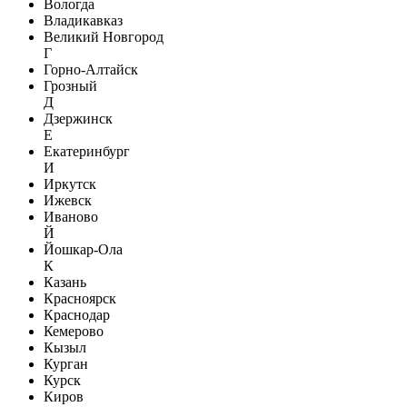
Вологда
Владикавказ
Великий Новгород
Г
Горно-Алтайск
Грозный
Д
Дзержинск
Е
Екатеринбург
И
Иркутск
Ижевск
Иваново
Й
Йошкар-Ола
К
Казань
Красноярск
Краснодар
Кемерово
Кызыл
Курган
Курск
Киров