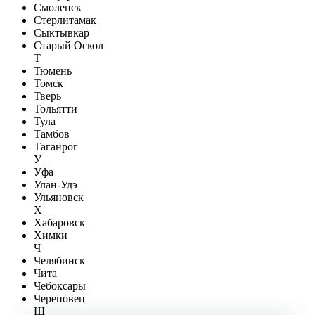
Смоленск
Стерлитамак
Сыктывкар
Старый Оскол
Т
Тюмень
Томск
Тверь
Тольятти
Тула
Тамбов
Таганрог
У
Уфа
Улан-Удэ
Ульяновск
Х
Хабаровск
Химки
Ч
Челябинск
Чита
Чебоксары
Череповец
Ш