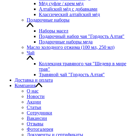
Мёд суфле / крем мёд
Алтайский мёд с добавками
Классический алтайский мёд
Подарочные наборы
Наборы масел
Подарочный набор чая "Гордость Алтая"
Подарочные наборы меда
Масло холодного отжима (100 мл, 250 мл)
Чай
Коллекция травяного чая "Шедевр в мире
трав"
Травяной чай "Гордость Алтая"
Доставка и оплата
Компания
О нас
Новости
Акции
Статьи
Сотрудники
Вакансии
Отзывы
Фотогалерея
Документы и сертификаты