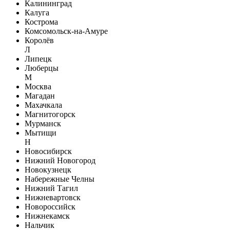
Калининград
Калуга
Кострома
Комсомольск-на-Амуре
Королёв
Л
Липецк
Люберцы
М
Москва
Магадан
Махачкала
Магнитогорск
Мурманск
Мытищи
Н
Новосибирск
Нижний Новогород
Новокузнецк
Набережные Челны
Нижний Тагил
Нижневартовск
Новороссийск
Нижнекамск
Нальчик