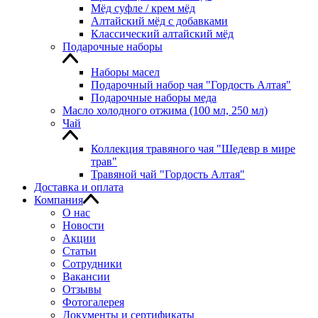
Мёд суфле / крем мёд
Алтайский мёд с добавками
Классический алтайский мёд
Подарочные наборы
Наборы масел
Подарочный набор чая "Гордость Алтая"
Подарочные наборы меда
Масло холодного отжима (100 мл, 250 мл)
Чай
Коллекция травяного чая "Шедевр в мире
трав"
Травяной чай "Гордость Алтая"
Доставка и оплата
Компания
О нас
Новости
Акции
Статьи
Сотрудники
Вакансии
Отзывы
Фотогалерея
Документы и сертификаты