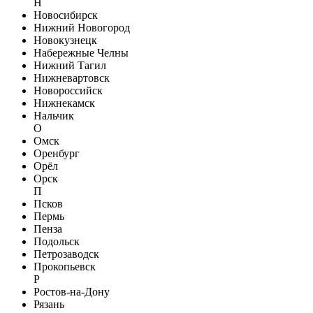
Н
Новосибирск
Нижний Новогород
Новокузнецк
Набережные Челны
Нижний Тагил
Нижневартовск
Новороссийск
Нижнекамск
Нальчик
О
Омск
Оренбург
Орёл
Орск
П
Псков
Пермь
Пенза
Подольск
Петрозаводск
Прокопьевск
Р
Ростов-на-Дону
Рязань