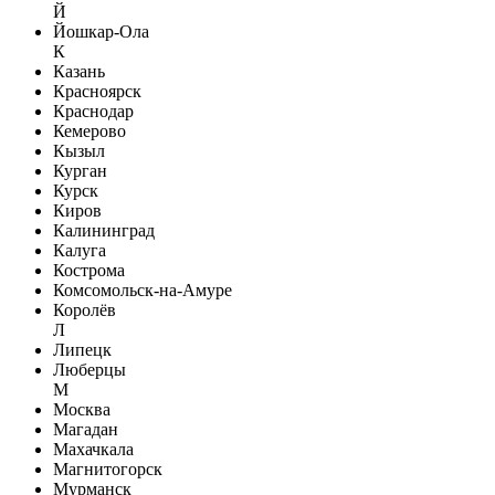
Й
Йошкар-Ола
К
Казань
Красноярск
Краснодар
Кемерово
Кызыл
Курган
Курск
Киров
Калининград
Калуга
Кострома
Комсомольск-на-Амуре
Королёв
Л
Липецк
Люберцы
М
Москва
Магадан
Махачкала
Магнитогорск
Мурманск