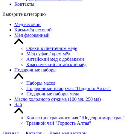
Контакты
Выберите категорию
Мёд весовой
Крем-мёд весовой
Мёд фасованный
Орехи в цветочном мёде
Мёд суфле / крем мёд
Алтайский мёд с добавками
Классический алтайский мёд
Подарочные наборы
Наборы масел
Подарочный набор чая "Гордость Алтая"
Подарочные наборы меда
Масло холодного отжима (100 мл, 250 мл)
Чай
Коллекция травяного чая "Шедевр в мире трав"
Травяной чай "Гордость Алтая"
Главная
—
Каталог
—
Крем-мёд весовой