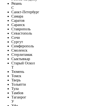
Рязань
С
Санкт-Петербург
Самара
Саратов
Саранск
Ставрополь
Севастополь
Сочи
Сургут
Симферополь
Смоленск
Стерлитамак
Сыктывкар
Старый Оскол
Т
Тюмень
Томск
Тверь
Тольятти
Тула
Тамбов
Таганрог
У
Уфа