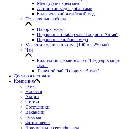
Мёд суфле / крем мёд
Алтайский мёд с добавками
Классический алтайский мёд
Подарочные наборы
Наборы масел
Подарочный набор чая "Гордость Алтая"
Подарочные наборы меда
Масло холодного отжима (100 мл, 250 мл)
Чай
Коллекция травяного чая "Шедевр в мире
трав"
Травяной чай "Гордость Алтая"
Доставка и оплата
Компания
О нас
Новости
Акции
Статьи
Сотрудники
Вакансии
Отзывы
Фотогалерея
Документы и сертификаты