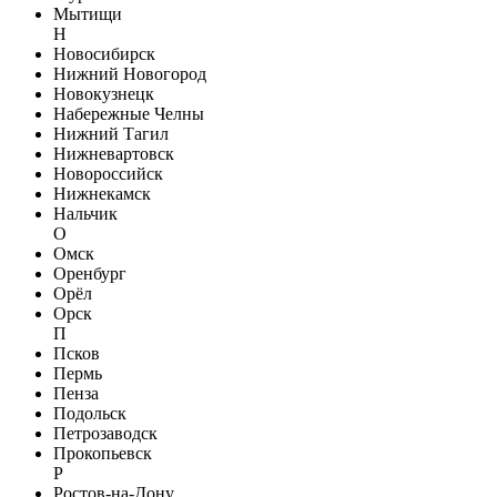
Мытищи
Н
Новосибирск
Нижний Новогород
Новокузнецк
Набережные Челны
Нижний Тагил
Нижневартовск
Новороссийск
Нижнекамск
Нальчик
О
Омск
Оренбург
Орёл
Орск
П
Псков
Пермь
Пенза
Подольск
Петрозаводск
Прокопьевск
Р
Ростов-на-Дону